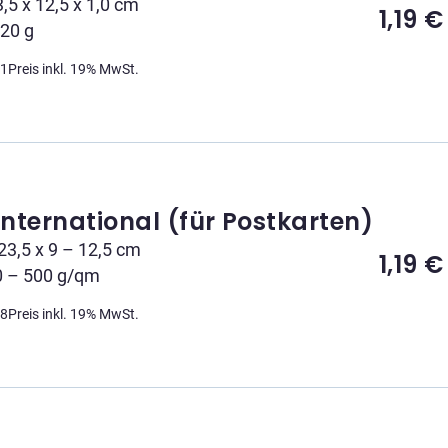
3,5 x 12,5 x 1,0 cm
1,19
€
 20 g
11
Preis inkl. 19% MwSt.
International (für Postkarten)
23,5 x 9 – 12,5 cm
1,19
€
0 – 500 g/qm
18
Preis inkl. 19% MwSt.