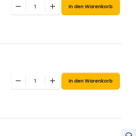
In den Warenkorb
S-
Brief
(für
Postkarten)
Menge
In den Warenkorb
M-
Kompakt-
Brief
Menge