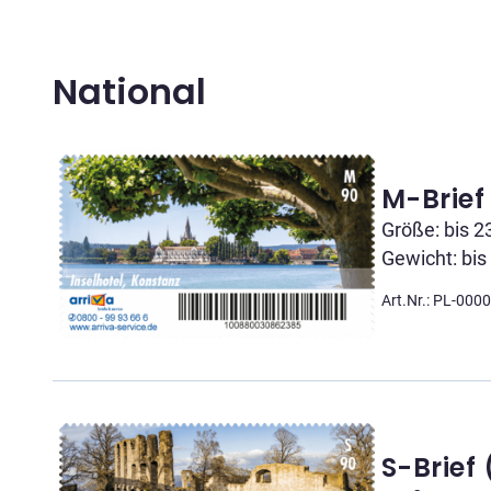
National
M-Brief
Größe: bis 2
Gewicht: bis
Art.Nr.: PL-000
S-Brief 