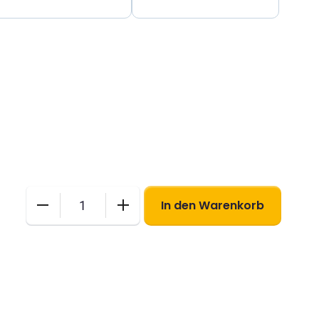
In den Warenkorb
arriva
Formatschablone
Menge