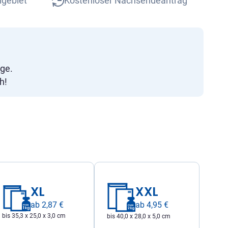
lgebiet
Kostenloser Nachsendeantrag
age.
h!
XL
XXL
ab 2,87 €
ab 4,95 €
bis 35,3 x 25,0 x 3,0 cm
bis 40,0 x 28,0 x 5,0 cm