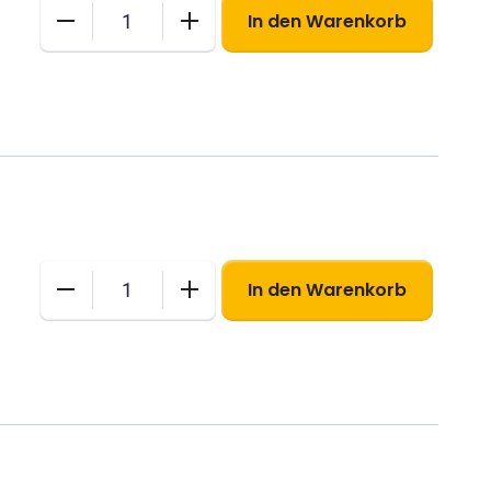
In den Warenkorb
M-
International
Menge
In den Warenkorb
S-
Brief
International
(für
Postkarten)
Menge