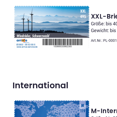
XXL-Bri
Größe: bis 4
Gewicht: bis
Art.Nr.: PL-000
International
M-Inter